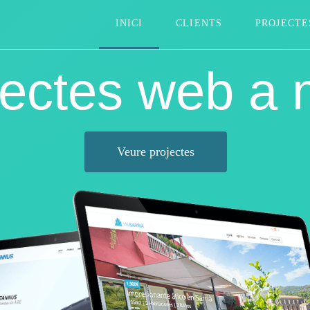
INICI
CLIENTS
PROJECTE
jectes web a 
Veure projectes