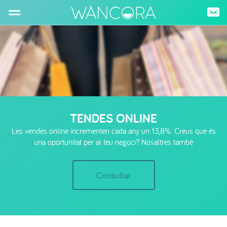
TENDES ONLINE
Les vendes online incrementen cada any un 13,8%. Creus que és
una oportunitat per al teu negoci? Nosaltres també
Consultar