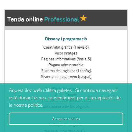
Tenda online
Professional
Disseny i programació
Creativitat gràfica (1 revisió)
Visor imatges
Pàgines informatives (fins a 5)
Pàgina administrable
Sistema de Logística (1 config)
Sistema de pagament (paypal)
Posicionament
Aquest lloc web utilitza galetes . Si continua navegant
Alta a Google
està donant el seu consentiment per a l'acceptació i de
Títol, descripció i paraules clau
la nostra política.
per cada una de les pàgines.
Xarxes socials
Acceptar cookies
Enllaços i “me gusta”
+compartir xarxes socials