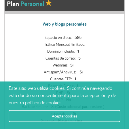
Plan
Personal
Web y blogs personales
Espacio en disco:
5Gb
Tráfico Mensual Ilimitado:
Dominio incluido:
1
Cuentas de correo:
5
Webmail:
Si
Antispam/Antivirus:
Si
Cuentas FTP:
1
Bases de Datos:
1
Este sitio web utiliza cookies. Si continúa navegando
PHP:
Si
está dando su consentimiento para la aceptación y de
ASP:
No
nuestra política de cookies.
Backup/Restore:
Si (Coste adicional para restore.)
Estadísticas:
Si
Aceptar cookies
Soporte:
Horario oficina